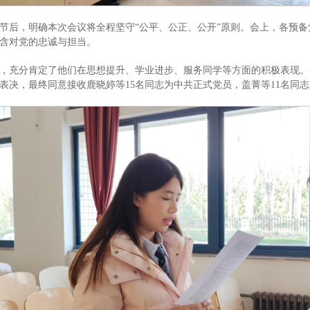
节后，明确本次会议将全程坚守“公平、公正、公开”原则。会上，各预
含对党的忠诚与担当。
，充分肯定了他们在思想提升、学业进步、服务同学等方面的积极表现。
表决，最终同意接收鹿晓婷等15名同志为中共正式党员，盖菁等11名同