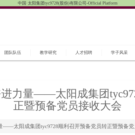
中国·太阳集团tyc9728(股份)有限公司-Official Platform
团队队伍
教学研究
人才招聘
学子风采
力量——​太阳成集团tyc9
正暨预备党员接收大会
太阳成集团tyc9728顺利召开预备党员转正暨预备党员接收大