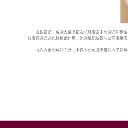
会议最后，各党支部书记在总结发言中对党员和预备
分发挥党员的先锋模范作用，为党组织建设与公司发展贡
此次大会的成功召开，不仅为公司党支部注入了新鲜