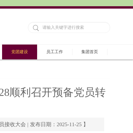
党团建设
员工工作
集团首页
728顺利召开预备党员转
会 | 发布日期：2025-11-25 】