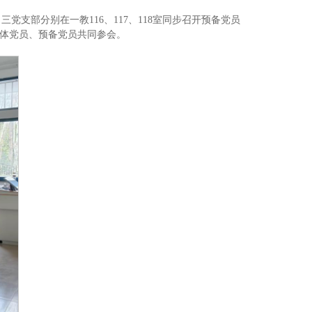
党支部分别在一教116、117、118室同步召开预备党员
体党员、预备党员共同参会。