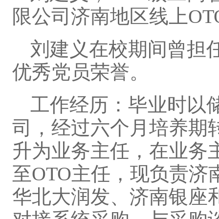
限公司济南地区线上OT
刘建义在校期间曾担
优秀党员荣誉。
工作经历：毕业时以
司，经过六个月培养期
升为业务主任，在业务
至OTO主任，现负责
华北大润发、济南银座