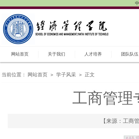
中
网站首页
关于我们
人才培养
团队队伍
当前位置：
网站首页
学子风采
正文
>
>
工商管理
【来源：工商管理