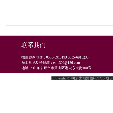
联系我们
招生咨询电话：0535-6915193 0535-6915238
员工意见反馈邮箱：emc309@126.com
地址 ：山东省烟台市莱山区港城东大街100号
Copyright © 中国·太阳集团tyc9728(股